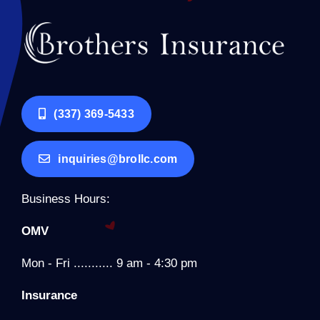
(337) 369-5433
inquiries@brollc.com
Business Hours:
OMV
Mon - Fri ........... 9 am - 4:30 pm
Insurance