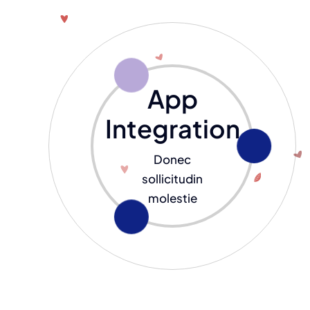
App
Integration
Donec
sollicitudin
molestie